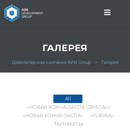
ГАЛЕРЕЯ
СТИ
Девелоперская компания AVM Group
>
Галерея
All
«НОВАЯ КОНЧА-ЗАСПА CRYSTAL»
«НОВАЯ КОНЧА-ЗАСПА»
«VLASNA»
ТАУНХАУСЫ